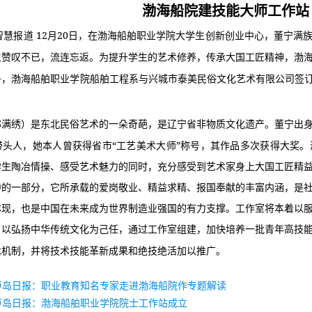
渤海船院建技能大师工作站
12
20
智慧报道
月
日，在渤海船舶职业学院大学生创新创业中心，董宁满
生赞叹不已，流连忘返。为提升学生的艺术修养，传承大国工匠精神，渤
午，渤海船舶职业学院船舶工程系与兴城市泰美民俗文化艺术有限公司签
称满绣）是东北民俗艺术的一朵奇葩，是辽宁省非物质文化遗产。董宁出
“
”
带头人，她本人曾获得省市
工艺美术大师
称号，其作品多次获得大奖。
学生陶冶情操、感受艺术魅力的同时，充分感受到艺术家身上大国工匠精
中的一部分，它所承载的爱岗敬业、精益求精、报国奉献的丰富内涵，是
体现，也是中国在未来成为世界制造业强国的有力支撑。工作室将本着以
，以弘扬中华传统文化为己任，通过工作室组建，加快培养一批青年高技
承机制，并将技术技能革新成果和绝技绝活加以推广。
芦岛日报：职业教育知名专家走进渤海船院作专题解读
芦岛日报：渤海船舶职业学院院士工作站成立