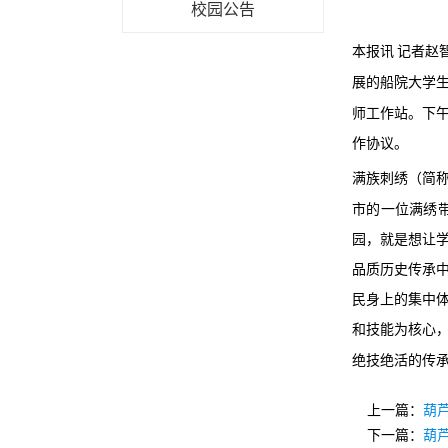
校园公告
本报讯
记者赵
展的船院大学
师工作站。下
作协议。
满族刺绣（简
市的一位满绣
园，就是想让
品质历史传承
民身上的集中
和技能为核心
绝技绝活的传
上一篇：
葫
下一篇：
葫