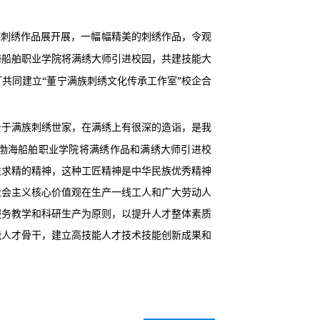
族刺绣作品展开展，一幅幅精美的刺绣作品，令观
海船舶职业学院将满绣大师引进校园，共建技能大
“
”
订共同建立
董宁满族刺绣文化传承工作室
校企合
身于满族刺绣世家，在满绣上有很深的造诣，是我
渤海船舶职业学院将满绣作品和满绣大师引进校
益求精的精神，这种工匠精神是中华民族优秀精神
社会主义核心价值观在生产一线工人和广大劳动人
服务教学和科研生产为原则，以提升人才整体素质
能人才骨干，建立高技能人才技术技能创新成果和