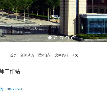
首页
新闻动态
媒体船院
文字资料
-
-
-
- 正文
师工作站
018-12-21