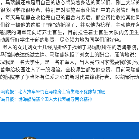
马瑞麒还总是用自己的热心感染着身边的同学们。刚上大学的
致很多同学都很疲惫，特别是对实施军事化管理中的舍务管理有
动，每天马瑞麒在收拾完自己的宿舍内务后，都会帮忙收拾其他
学们终于被他的这股子
“傻”劲折服了，并以他为榜样，主动整理
海船院的海军定向培养士官生，目前担任着士官生大队内务卫生
动履行好学生干部的职责，尽心竭力地为同学们服好务。
，老人的女儿刘女士几经周折终于找到了马瑞麒所在的渤海船院
马瑞麒表达感激之情。马瑞麒婉拒了刘女士的酬金，腼腆地说：
况我是一名大学生，是一名准军人，当人民与国家需要我的时候
举给校园注入了一股暖流，全校师生都为他点赞。目前马瑞麒
的船院学子争当怀有仁爱之心的新时代雷锋践行者，以实际行动
芦岛晚报：老人推车晕倒在马路旁士官生毫不犹豫帮到底
芦岛日报：渤海船院请全国人大代表辅导两会精神