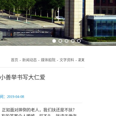
首页
新闻动态
媒体船院
文字资料
-
-
-
- 正文
 小善举书写大仁爱
019-04-08
，正如面对摔倒的老人，我们扶还是不扶？