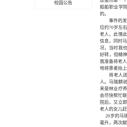
这虽然是一
校园公告
船舶职业学
的。
事件的发
位约70岁左
老人，此情
信息，同时马
况，当时我
好转，但精神
我准备将老人
地将患者抬上
将老人送上
人。马瑞麒说
来是林业疗
会尽快帮忙联
院后，又立
老人的女儿赶
20岁的马瑞
毫升，两次献