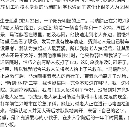
个老话题，可每个人给出的答案也不尽相同，有的答案给人温暖
院轮机工程技术专业的马瑞麒同学也遇到了这个让很多人为之困
生要追溯到
3月23日，一个阳光明媚的上午。马瑞麒正在兴城
右的老人躺在路边，旁边还“躺着”一辆自行车和一个水桶。周
此景，马瑞麒看在眼里，触及心间，他快速走到老人身边，慢慢
瑞麒还查看了现场，发现并没有撞车痕迹，猜测老人是自己骑车
也没思考，我认为扶起老人最要紧。所以我将老人扶起后，让其
状态还是不太好，我问他家庭住址时，他只微弱地和我说了一句
送医院时，恰巧之前有路人拨打了120，这时急救车及时赶来
担架，所以我就配合急救人员将老人抬上了急救车。”马瑞麒说
急救车后，马瑞麒推着老人的自行车、带着水桶离开了现场，
：“听到‘林疗’二字，我也挺懵圈，完全不知道在哪里，我一
养院。来到疗养院后，我与门卫人员说明了情况，没想到对方竟
系老人家属。”又想到老人身上可能没有携带手机和充足的现金
即打车前往兴城市医院急诊科，他赶到时老人正在进行心电图检
来，他确认老人并无大碍后才默默地离开，未留下自己的名字。
麒，是个充满爱心的小伙子。在步入学院后的一年半时间里，他
血小板。