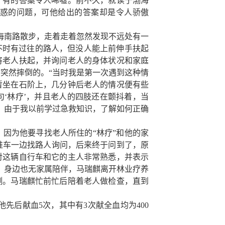
，有的答案令人唏嘘。前不久，就读于渤海
惑的问题，可他给出的答案却是令人骄傲
兴海南路散步，走着走着忽然发现不远处有一
围不时有过往的路人，但没人能上前伸手扶起
将老人扶起，并询问老人的身体状况和家庭
突然摔倒的。“当时我是第一次遇到这种情
暂坐在石阶上，几分钟后老人的情况便有些
‘林疗’，并且老人的四肢还在颤抖着，当
了，由于我以前学过急救知识，了解如何正确
。
因为他要寻找老人所住的
“林疗”和他的家
边推车一边找路人询问，后来终于问到了，原
对这辆自行车和它的主人非常熟悉，并表示
，身边也无家属陪伴，马瑞麒离开林业疗养
测。马瑞麒忙前忙后陪着老人做检查，直到
先后献血5次，其中有3次献全血均为400