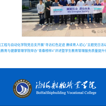
械工程与自动化学院党总支开展“寻访红色足迹 赓续育人初心”主题党日活
范教育与健康管理学院举办“青春榜样4”评述暨学生教育管理服务质量提升